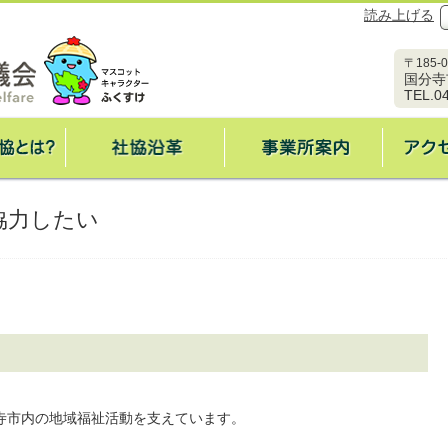
読み上げる
〒185-0
国分寺
TEL.0
HOME
国分寺市社協とは
社協のあゆみ
協力したい
寺市内の地域福祉活動を支えています。