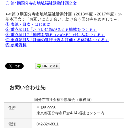
〇 第4期国分寺市地域福祉活動計画全文
●≪第３期国分寺市地域福祉活動計画（2013年度～2017年度）≫
基本理念：「お互いに支え合い、助け合う国分寺をめざして～」
① 表紙・目次・はじめに
② 重点項目1「お互いに顔が見える地域をつくる」
③ 重点項目2「地域を知る（わかる）仕組みをつくる」
④ 重点項目3「計画の進行状況を評価する体制をつくる」
⑤ 参考資料
お問い合わせ先
国分寺市社会福祉協議会（事務局）
住所
〒185-0003
東京都国分寺市戸倉4-14 福祉センター内
電話
042-324-8311