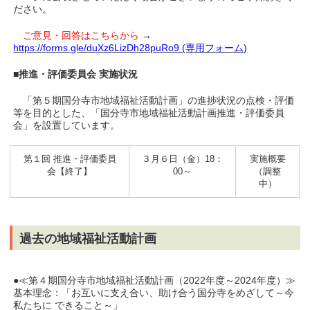
ださい。
ご意見・回答はこちらから
→
https://forms.gle/duXz6LizDh28puRo9 (専用フォーム)
■推進・評価委員会 実施状況
「第５期国分寺市地域福祉活動計画」の進捗状況の点検・評価
等を目的とした、「国分寺市地域福祉活動計画推進・評価委員
会」を設置しています。
第１回 推進・評価委員
３月６日（金）18：
実施概要
会【終了】
00～
（調整
中）
過去の地域福祉活動計画
●≪第４期国分寺市地域福祉活動計画（2022年度～2024年度）≫
基本理念：「お互いに支え合い、助け合う国分寺をめざして～今
私たちに できること～」