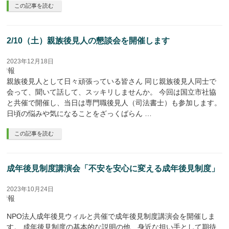
この記事を読む
2/10（土）親族後見人の懇談会を開催します
2023年12月18日
座情報
親族後見人として日々頑張っている皆さん 同じ親族後見人同士で
会って、聞いて話して、スッキリしませんか。 今回は国立市社協
と共催で開催し、当日は専門職後見人（司法書士）も参加します。
日頃の悩みや気になることをざっくばらん …
この記事を読む
成年後見制度講演会「不安を安心に変える成年後見制度」
2023年10月24日
座情報
NPO法人成年後見ウィルと共催で成年後見制度講演会を開催しま
す。 成年後見制度の基本的な説明の他、身近な担い手として期待