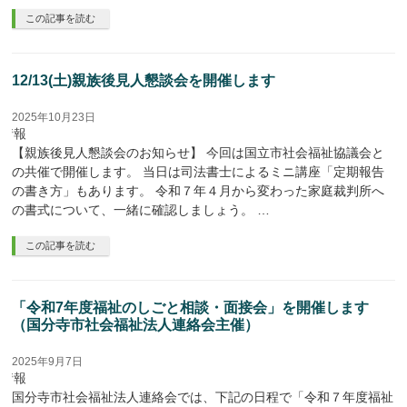
この記事を読む
12/13(土)親族後見人懇談会を開催します
2025年10月23日
座情報
【親族後見人懇談会のお知らせ】 今回は国立市社会福祉協議会と
の共催で開催します。 当日は司法書士によるミニ講座「定期報告
の書き方」もあります。 令和７年４月から変わった家庭裁判所へ
の書式について、一緒に確認しましょう。 …
この記事を読む
「令和7年度福祉のしごと相談・面接会」を開催します
（国分寺市社会福祉法人連絡会主催）
2025年9月7日
座情報
国分寺市社会福祉法人連絡会では、下記の日程で「令和７年度福祉