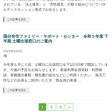
されている 「法人後見」と「市民後見」の取り組みについてパネ
ルディスカッション形式でお伝えします。 …
この記事を読む
国分寺市ファミリー・サポート・センター 令和５年度 下
半期 土曜出張窓口のご案内
2023年9月8日
座情報
今年度も月に１回、土曜日に出張窓口を下記の日程で開設していま
す。今後の予定をお知らせします。 新規利用会員登録・利用相
談、各種届出書類・報告書の提出などにご利用ください。 毎月工
作などの企画もご好評いただき、既会員の来場 …
この記事を読む
1
2
3
»