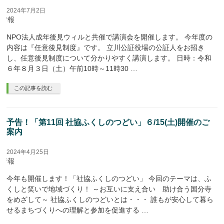
2024年7月2日
座情報
NPO法人成年後見ウィルと共催で講演会を開催します。 今年度の
内容は『任意後見制度』です。 立川公証役場の公証人をお招き
し、任意後見制度について分かりやすく講演します。 日時：令和
６年８月３日（土）午前10時～11時30 …
この記事を読む
予告！「第11回 社協ふくしのつどい」６/15(土)開催のご
案内
2024年4月25日
座情報
今年も開催します！「社協ふくしのつどい」 今回のテーマは、ふ
くしと笑いで地域づくり！ ～お互いに支え合い 助け合う国分寺
をめざして～ 社協ふくしのつどいとは・・・ 誰もが安心して暮ら
せるまちづくりへの理解と参加を促進する …